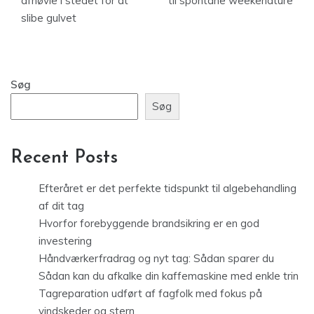
afhøvle i stedet for at
til spontane weekendture
slibe gulvet
Søg
Søg
Recent Posts
Efteråret er det perfekte tidspunkt til algebehandling
af dit tag
Hvorfor forebyggende brandsikring er en god
investering
Håndværkerfradrag og nyt tag: Sådan sparer du
Sådan kan du afkalke din kaffemaskine med enkle trin
Tagreparation udført af fagfolk med fokus på
vindskeder og stern