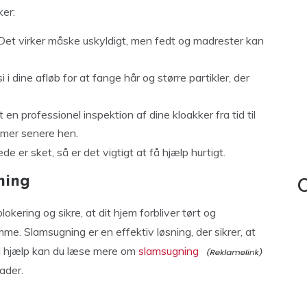
ker:
 Det virker måske uskyldigt, men fedt og madrester kan
 i dine afløb for at fange hår og større partikler, der
t en professionel inspektion af dine kloakker fra tid til
emer senere hen.
 er sket, så er det vigtigt at få hjælp hurtigt.
ning
C
blokering og sikre, at dit hjem forbliver tørt og
mme. Slamsugning er en effektiv løsning, der sikrer, at
nel hjælp kan du læse mere om
slamsugning
kader.