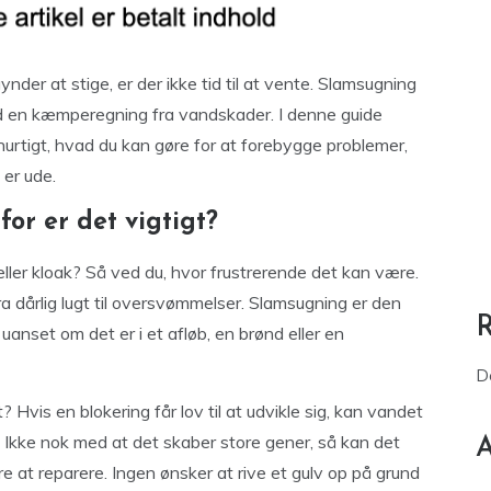
ynder at stige, er der ikke tid til at vente. Slamsugning
ed en kæmperegning fra vandskader. I denne guide
hurtigt, hvad du kan gøre for at forebygge problemer,
 er ude.
or er det vigtigt?
eller kloak? Så ved du, hvor frustrerende det kan være.
 fra dårlig lugt til oversvømmelser. Slamsugning er den
 uanset om det er i et afløb, en brønd eller en
D
? Hvis en blokering får lov til at udvikle sig, kan vandet
. Ikke nok med at det skaber store gener, så kan det
A
re at reparere. Ingen ønsker at rive et gulv op på grund