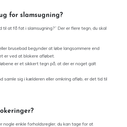
ug for slamsugning?
til at få fat i slamsugning?” Der er flere tegn, du skal
k eller brusebad begynder at løbe langsommere end
t er ved at blokere afløbet.
afløbene er et sikkert tegn på, at der er noget galt
 samle sig i kælderen eller omkring afløb, er det tid til
okeringer?
r nogle enkle forholdsregler, du kan tage for at