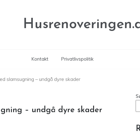
Husrenoveringen.
Kontakt
Privatlivspolitik
med slamsugning – undgå dyre skader
S
ugning – undgå dyre skader
R