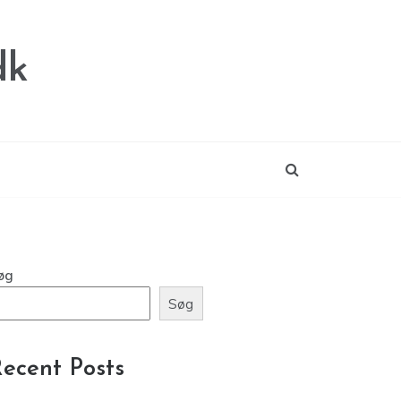
dk
øg
Søg
ecent Posts