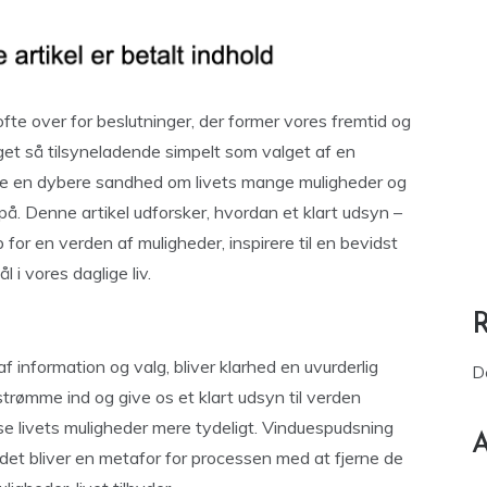
ofte over for beslutninger, der former vores fremtid og
oget så tilsyneladende simpelt som valget af en
e en dybere sandhed om livets mange muligheder og
. Denne artikel udforsker, hvordan et klart udsyn –
or en verden af muligheder, inspirere til en bevidst
 i vores daglige liv.
 information og valg, bliver klarhed en uvurderlig
D
 strømme ind og give os et klart udsyn til verden
se livets muligheder mere tydeligt. Vinduespudsning
A
 det bliver en metafor for processen med at fjerne de