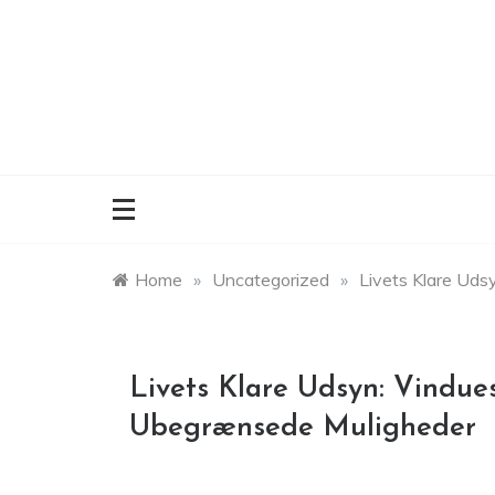
Skip
to
content
Home
»
Uncategorized
»
Livets Klare Ud
Livets Klare Udsyn: Vindue
Ubegrænsede Muligheder