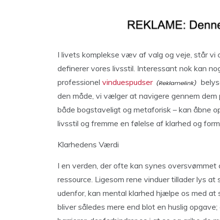
I livets komplekse væv af valg og veje, står vi 
definerer vores livsstil. Interessant nok kan n
professionel
vinduespudser
belys
den måde, vi vælger at navigere gennem dem på
både bogstaveligt og metaforisk – kan åbne op f
livsstil og fremme en følelse af klarhed og formål
Klarhedens Værdi
I en verden, der ofte kan synes oversvømmet af
ressource. Ligesom rene vinduer tillader lys at
udenfor, kan mental klarhed hjælpe os med at 
bliver således mere end blot en huslig opgave;