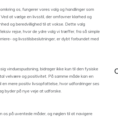
 omkring os, fungerer vores valg og handlinger som
. Ved at vælge en livsstil, der omfavner klarhed og
enhed og beredvillighed til at vokse. Dette valg
fleksiv rejse, hvor de ydre valg vi træffer, fra så simple
iere- og livsstilsbeslutninger, er dybt forbundet med
g vinduespudsning, bidrager ikke kun til den fysiske
C
ental velvære og positivitet. På samme måde kan en
il en mere positiv livsopfattelse, hvor udfordringer ses
ag byder på nye veje at udforske.
n os på uventede måder, og nøglen til at navigere