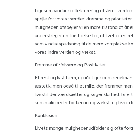
Ligesom vinduer reflekterer og afslører verden
spejle for vores værdier, drømme og prioriteter
muligheder, afspejler vi en indre tilstand af åb
understreger en forståelse for, at livet er en re
som vinduespudsning til de mere komplekse karr
vores indre verden og vækst.
Fremme af Velvære og Positivitet
Et rent og lyst hjem, opnået gennem regelmæssi
æstetik, men også til et miljø, der fremmer m
livsstil, der værdsætter og søger klarhed, føre t
som muligheder for læring og vækst, og hver d
Konklusion
Livets mange muligheder udfolder sig ofte fora