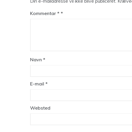
Din e-mailadresse vil ikke blive publiceret.
Kræved
Kommentar
*
Navn
*
E-mail
*
Websted