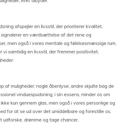
ligheder, livet tilbyder.
ing afspejler en livsstil, der prioriterer kvalitet,
r signalerer en værdsættelse af det rene og
lser, men også i vores mentale og følelsesmæssige rum.
i samtidig en livsstil, der fremmer positivitet,
gheder.
op af muligheder; nogle åbenlyse, andre skjulte bag de
ssionel vinduespudsning, i sin essens, minder os om
– ikke kun gennem glas, men også i vores personlige og
hed for at se ud over det umiddelbare og forestille os,
 at udforske, drømme og tage chancer.