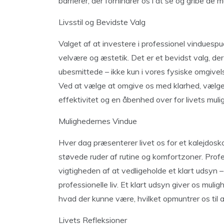
barrierer, der forhindrer os i at se og gribe de mu
Livsstil og Bevidste Valg
Valget af at investere i professionel vinduespudsn
velvære og æstetik. Det er et bevidst valg, de
ubesmittede – ikke kun i vores fysiske omgive
Ved at vælge at omgive os med klarhed, vælger v
effektivitet og en åbenhed over for livets muli
Mulighedernes Vindue
Hver dag præsenterer livet os for et kalejdosk
støvede ruder af rutine og komfortzoner. Profe
vigtigheden af at vedligeholde et klart udsyn 
professionelle liv. Et klart udsyn giver os mulig
hvad der kunne være, hvilket opmuntrer os til
Livets Refleksioner