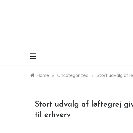
Skip
to
content
Home
»
Uncategorized
»
Stort udvalg af lø
Stort udvalg af løftegrej gi
til erhverv