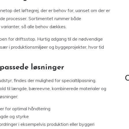
netop det løftegrej, der er behov for, uanset om der er
rede processer. Sortimentet rummer både
 varianter, så alle behov dækkes.
oen for driftsstop. Hurtig adgang til de nødvendige
sær i produktionsmiljøer og byggeprojekter, hvor tid
lpassede løsninger
C
styr, findes der mulighed for specialtilpasning.
hold til længde, bæreevne, kombinerede materialer og
øsninger:
er for optimal håndtering
ngde og styrke
ordringer i eksempelvis produktion eller byggeri