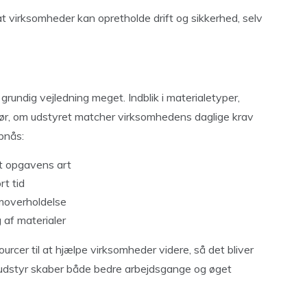
at virksomheder kan opretholde drift og sikkerhed, selv
grundig vejledning meget. Indblik i materialetyper,
ør, om udstyret matcher virksomhedens daglige krav
pnås:
st opgavens art
rt tid
moverholdelse
 af materialer
cer til at hjælpe virksomheder videre, så det bliver
fteudstyr skaber både bedre arbejdsgange og øget