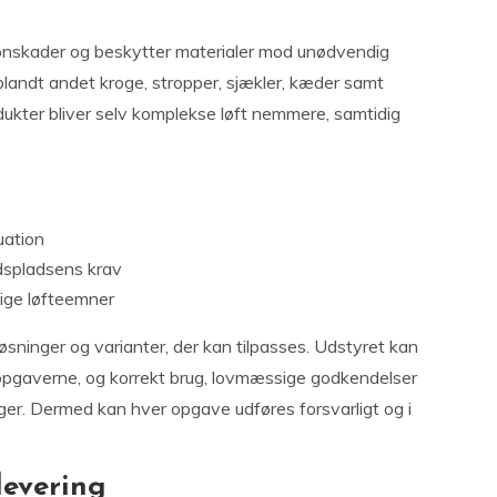
rsonskader og beskytter materialer mod unødvendig
 blandt andet kroge, stropper, sjækler, kæder samt
odukter bliver selv komplekse løft nemmere, samtidig
uation
jdspladsens krav
ige løfteemner
sninger og varianter, der kan tilpasses. Udstyret kan
e opgaverne, og korrekt brug, lovmæssige godkendelser
ger. Dermed kan hver opgave udføres forsvarligt og i
levering