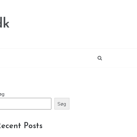
dk
øg
Søg
ecent Posts