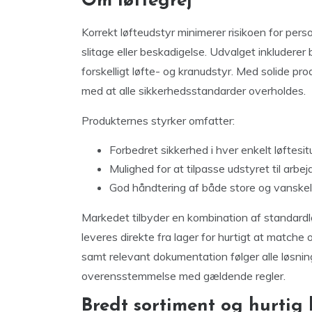
Om løftegrej
Korrekt løfteudstyr minimerer risikoen for pe
slitage eller beskadigelse. Udvalget inkluderer
forskelligt løfte- og kranudstyr. Med solide pr
med at alle sikkerhedsstandarder overholdes.
Produkternes styrker omfatter:
Forbedret sikkerhed i hver enkelt løftesit
Mulighed for at tilpasse udstyret til arbe
God håndtering af både store og vanskel
Markedet tilbyder en kombination af standardlø
leveres direkte fra lager for hurtigt at match
samt relevant dokumentation følger alle løsnin
overensstemmelse med gældende regler.
Bredt sortiment og hurtig 