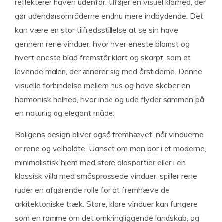
reflekterer haven udenfor, tilføjer en visuel klarhed, der
gør udendørsområderne endnu mere indbydende. Det
kan være en stor tilfredsstillelse at se sin have
gennem rene vinduer, hvor hver eneste blomst og
hvert eneste blad fremstår klart og skarpt, som et
levende maleri, der ændrer sig med årstiderne. Denne
visuelle forbindelse mellem hus og have skaber en
harmonisk helhed, hvor inde og ude flyder sammen på
en naturlig og elegant måde.
Boligens design bliver også fremhævet, når vinduerne
er rene og velholdte. Uanset om man bor i et moderne,
minimalistisk hjem med store glaspartier eller i en
klassisk villa med småsprossede vinduer, spiller rene
ruder en afgørende rolle for at fremhæve de
arkitektoniske træk. Store, klare vinduer kan fungere
som en ramme om det omkringliggende landskab, og