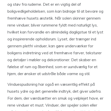
og støv fra ruderne. Det er en vigtig del af
boligvedligeholdelsen, som kan bidrage til at bevare og
fremhæve husets æstetik. Når solen skinner gennem
rene vinduer, bliver rummene fyldt med naturligt lys,
hvilket kan forvandle en almindelig dagligstue til et lyst
og inspirerende opholdsrum. Lyset, der trænger ind
gennem pletfri vinduer, kan gøre underværker for
boligens indretning ved at fremhæve farver, teksturer
og detaljer i møbler og dekorationer. Det skaber en
følelse af rum og åbenhed, som er uundværlig for et
hjem, der ønsker at udstråle både varme og stil.
Vinduespudsning har også en væsentlig effekt på
husets ydre og det generelle indtryk, det giver udefra.
For dem, der værdsætter en smuk og velplejet have, er
rene vinduer et must. Vinduer, der spejler solen eller